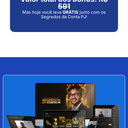
591
Mas hoje você leva
GRÁTIS
junto com os
Segredos da Conta PJ!