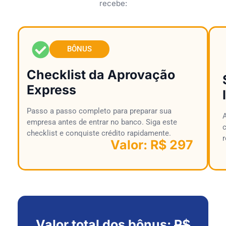
recebe:
BÔNUS
Checklist da Aprovação
Express
Passo a passo completo para preparar sua
empresa antes de entrar no banco. Siga este
checklist e conquiste crédito rapidamente.
r
Valor: R$ 297​
Valor total dos bônus:
R$