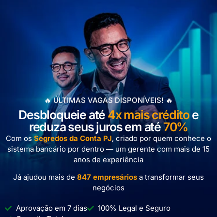
🔥 ÚLTIMAS VAGAS DISPONÍVEIS! 🔥​
Desbloqueie até
4x mais crédito
e
reduza seus juros em até
70%
Com os
Segredos da Conta PJ
, criado por quem conhece o
sistema bancário por dentro — um gerente com mais de 15
anos de experiência
Já ajudou mais de
847 empresários
a transformar seus
negócios
Aprovação em 7 dias
100% Legal e Seguro