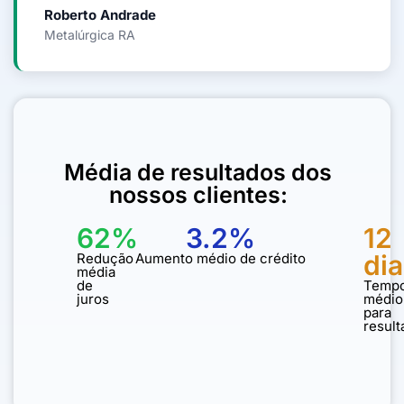
Roberto Andrade
Metalúrgica RA
Média de resultados dos
nossos clientes:
62%
3.2%
12
dia
Redução
Aumento médio de crédito
média
de
Temp
juros
médio
para
result