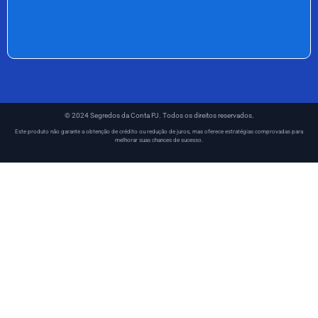
© 2024 Segredos da Conta PJ. Todos os direitos reservados.
Este produto não garante a obtenção de crédito ou redução de juros, mas oferece estratégias comprovadas para
melhorar suas chances de sucesso.